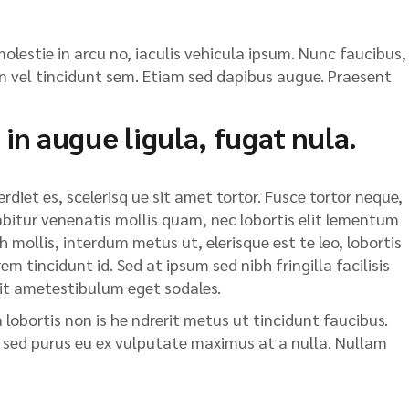
molestie in arcu no, iaculis vehicula ipsum. Nunc faucibus,
roin vel tincidunt sem. Etiam sed dapibus augue. Praesent
 in augue ligula, fugat nula.
rdiet es, scelerisq ue sit amet tortor. Fusce tortor neque,
urabitur venenatis mollis quam, nec lobortis elit lementum
h mollis, interdum metus ut, elerisque est te leo, lobortis
em tincidunt id. Sed at ipsum sed nibh fringilla facilisis
 sit ametestibulum eget sodales.
 lobortis non is he ndrerit metus ut tincidunt faucibus.
ur sed purus eu ex vulputate maximus at a nulla. Nullam