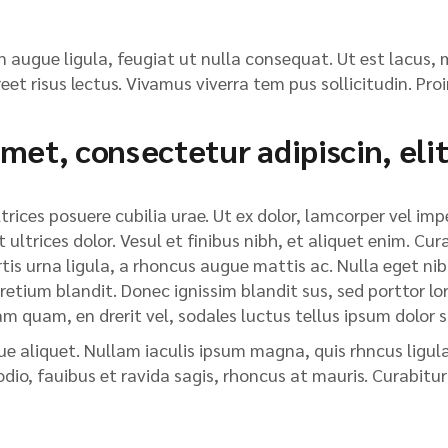
n augue ligula, feugiat ut nulla consequat. Ut est lacus, 
reet risus lectus. Vivamus viverra tem pus sollicitudin. P
met, consectetur adipiscin, elit
rices posuere cubilia urae. Ut ex dolor, lamcorper vel impe
t ultrices dolor. Vesul et finibus nibh, et aliquet enim. C
rtis urna ligula, a rhoncus augue mattis ac. Nulla eget nib
pretium blandit. Donec ignissim blandit sus, sed porttor lor
quam quam, en drerit vel, sodales luctus tellus ipsum dolor
ue aliquet. Nullam iaculis ipsum magna, quis rhncus ligula
odio, fauibus et ravida sagis, rhoncus at mauris. Curabit