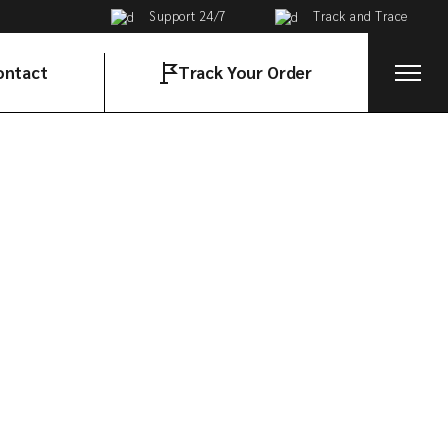
Support 24/7
Track and Trace
ontact
Track Your Order
t in Touch