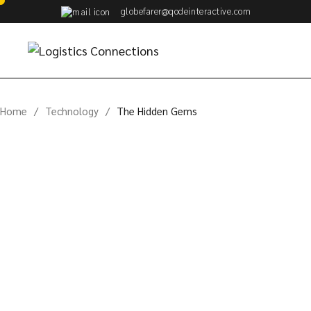
Skip
globefarer@qodeinteractive.com
to
the
content
Home
Technology
The Hidden Gems