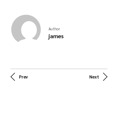
Author
james
Prev
Next