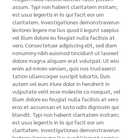
assum. Typi non habent claritatem insitam;
est usus legentis in iis qui facit eor um
claritatem. Investigationes demonstraverun
lectores legere me lius quod ii legunt saepius
vel illum dolore eu feugiat nulla facilisis at
vero. Consectetuer adipiscing elit, sed diam
nonummy nibh euismod tincidunt ut laoreet
dolore magna aliquam erat volutpat. Ut wisi
enim ad minim veniam, quis nos trud exerci
tation ullamcorper suscipit lobortis. Duis
autem vel eum iriure dolor in hendrerit in
vulputate velit esse molestie co nsequat, vel
illum dolore eu feugiat nulla facilisis at vero
eros et accumsan et iusto odio dignissim qui
blandit. Typi non habent claritatem insitam;
est usus legentis in iis qui facit eor um
claritatem. Investigationes demonstraverun
lectores legere me lius quod ii legunt saepius