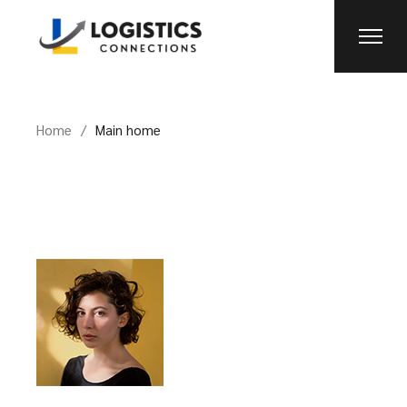
Skip
to
the
content
Home
Main home