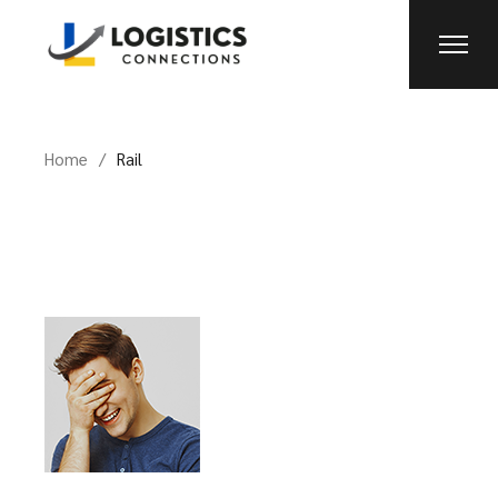
Skip
to
the
content
Home
Rail