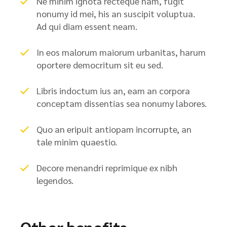
Ne minim ignota recteque nam, fugit
nonumy id mei, his an suscipit voluptua.
Ad qui diam essent neam.
In eos malorum maiorum urbanitas, harum
oportere democritum sit eu sed.
Libris indoctum ius an, eam an corpora
conceptam dissentias sea nonumy labores.
Quo an eripuit antiopam incorrupte, an
tale minim quaestio.
Decore menandri reprimique ex nibh
legendos.
Other benefits