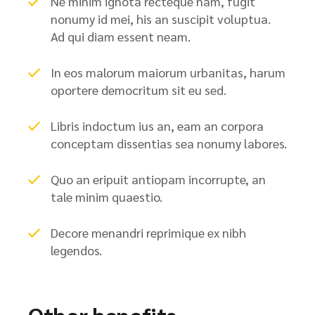
Ne minim ignota recteque nam, fugit
nonumy id mei, his an suscipit voluptua.
Ad qui diam essent neam.
In eos malorum maiorum urbanitas, harum
oportere democritum sit eu sed.
Libris indoctum ius an, eam an corpora
conceptam dissentias sea nonumy labores.
Quo an eripuit antiopam incorrupte, an
tale minim quaestio.
Decore menandri reprimique ex nibh
legendos.
Other benefits